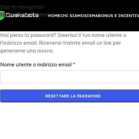
Skip to navigation
Skip to main content
HOME
CHI SIAMO
SISMABONUS E INCENTI
Hai perso la password? Inserisci il tuo nome utente o
l'indirizzo email. Riceverai tramite email un link per
generarne una nuova.
Nome utente o indirizzo email
*
RESETTARE LA PASSWORD