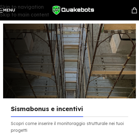
Skip to navigation
MENU
Skip to main content
Sismabonus e incentivi
Scopri come inserire il monitoraggio strutturale nei tuoi
progetti