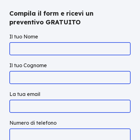
Compila il form e ricevi un
preventivo GRATUITO
Il tuo Nome
Il tuo Cognome
La tua email
Numero di telefono