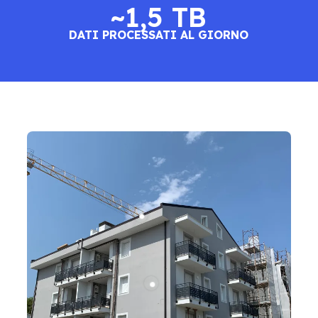
~1,5 TB
DATI PROCESSATI AL GIORNO