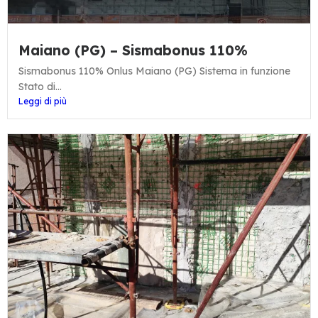
Maiano (PG) – Sismabonus 110%
Sismabonus 110% Onlus Maiano (PG) Sistema in funzione
Stato di...
Leggi di più