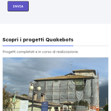
Scopri i progetti Quakebots
Progetti completati e in corso di realizzazione.