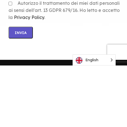
Autorizzo il trattamento dei miei dati personali
ai sensi dell'art. 13 GDPR 679/16. Ho letto e accetto
la
Privacy Policy
.
English
Via Zoe Fontana 220 00131 Roma (RM)
P. IVA 13239311007​
+39.06.9293.7803
info@quake.cloud