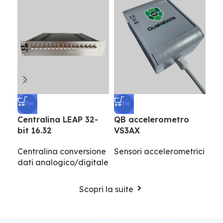
NEW
NEW
NE
Centralina LEAP 32-
QB accelerometro
QB
bit 16.32
VS3AX
VS
Centralina conversione
Sensori accelerometrici
Sen
dati analogico/digitale
Scopri la suite