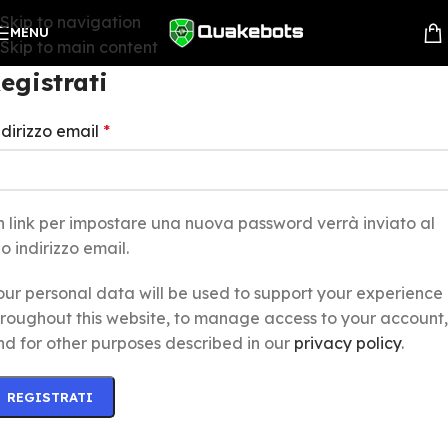
Skip to navigation
MENU
Skip to main content
egistrati
ndirizzo email
*
n link per impostare una nuova password verrà inviato al
o indirizzo email.
our personal data will be used to support your experience
hroughout this website, to manage access to your account,
nd for other purposes described in our
privacy policy
.
REGISTRATI