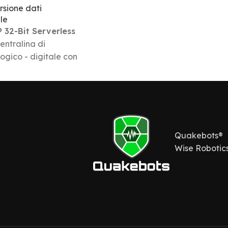
rsione dati
le
32-Bit Serverless
entralina di
ogico - digitale con
ogrammable Gate
 Una tecnologia
 progettata per
modo di ottenimento
ti.
Quakebots®
Wise Robotics