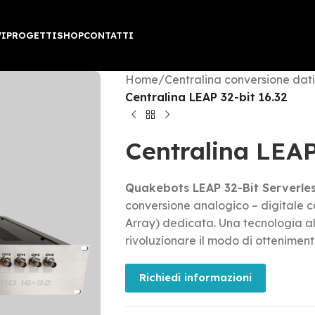
VI
PROGETTI
SHOP
CONTATTI
Home
/
Centralina conversione dat
Centralina LEAP 32-bit 16.32
Centralina LEAP
Quakebots LEAP 32-Bit Serverle
conversione analogico – digitale
Array) dedicata. Una tecnologia a
rivoluzionare il modo di otteniment
Richiedi informazioni