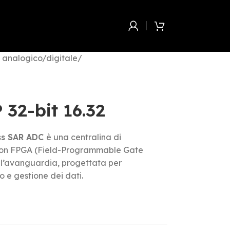
i analogico/digitale
/
 32-bit 16.32
ss SAR ADC
è una centralina di
 con FPGA (Field-Programmable Gate
ll’avanguardia, progettata per
o e gestione dei dati.