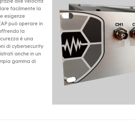
grazie alle velocità
olare facilmente la
le esigenze
LEAP può operare in
offrendo la
 sicurezza è una
oni di cybersecurity
strati anche in un
'ampia gamma di