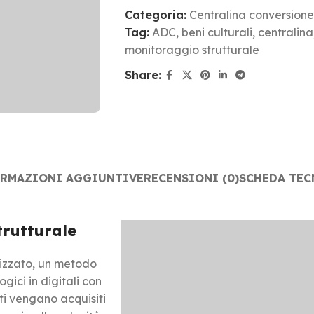
Categoria:
Centralina conversione
Tag:
ADC
,
beni culturali
,
centralina
monitoraggio strutturale
Share:
ORMAZIONI AGGIUNTIVE
RECENSIONI (0)
SCHEDA TEC
trutturale
nizzato, un metodo
gici in digitali con
i vengano acquisiti