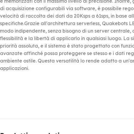
e memorizzati con il massimo livello di precisione. Inoltre, 
di acquisizione configurabili via software, è possibile reg
velocità di raccolta dei dati da 20Ksps a 61sps, in base al
specifiche.Grazie all'architettura serverless, Quakebots 
modo indipendente, senza bisogno di un server centrale, 
flessibilità e la libertà di applicarlo in qualsiasi luogo. La
priorità assoluta, e il sistema è stato progettato con funzi
avanzate affinché possa proteggere se stesso e i dati regi
ambiente ostile. Questa versatilità lo rende adatto a un
applicazioni.