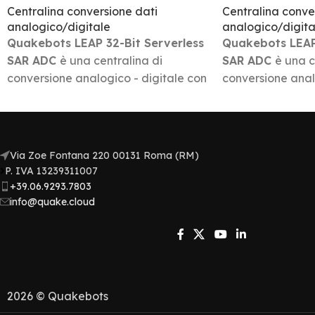
Centralina conversione dati
Centralina conve
analogico/digitale
analogico/digita
Quakebots LEAP 32-Bit Serverless
Quakebots LEAP 
SAR ADC
è una centralina di
SAR ADC
è una c
conversione analogico - digitale con
conversione anal
FPGA (Field-Programmable Gate
FPGA (Field-Pr
Array) dedicata. Una tecnologia
Array) dedicata.
all’avanguardia, progettata per
all’avanguardia,
rivoluzionare il modo di ottenimento
rivoluzionare il 
Via Zoe Fontana 220 00131 Roma (RM)
e gestione dei dati.
e gestione dei da
P. IVA 13239311007​
+39.06.9293.7803
info@quake.cloud
2026 © Quakebots