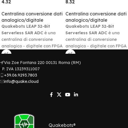
4.32
8.32
Centralina conversione dati
Centralina conversione dati
analogico/digitale
analogico/digitale
Quakebots LEAP 32-Bit
Quakebots LEAP 32-Bit
Serverless SAR ADC
è una
Serverless SAR ADC
è una
centralina di conversione
centralina di conversione
analogico - digitale con FPGA
analogico - digitale con FPGA
(Field-Programmable Gate
(Field-Programmable Gate
Array) dedicata. Una
Array) dedicata. Una
Via Zoe Fontana 220 00131 Roma (RM)
tecnologia all’avanguardia,
tecnologia all’avanguardia,
P. IVA 13239311007​
progettata per rivoluzionare
progettata per rivoluzionare
+39.06.9293.7803
il modo di ottenimento e
il modo di ottenimento e
info@quake.cloud
gestione dei dati.
gestione dei dati.
Quakebots®