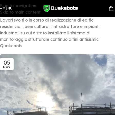
Skip to navigation
MENU
Skip to main content
Lavori svolti o in corso di realizzazione di edifici
residenziali, beni culturali, infrastrutture e impianti
industriali su cui è stato installato il sistema di
monitoraggio strutturale continuo a fini antisismici
Quakebots
05
NOV