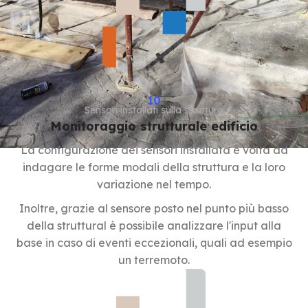
10
Sensori installati sulla struttura
Monitoraggio strutturale edificio
La configurazione dei sensori installata è volta ad
indagare le forme modali della struttura e la loro
variazione nel tempo.
Inoltre, grazie al sensore posto nel punto più basso
della struttural è possibile analizzare l'input alla
base in caso di eventi eccezionali, quali ad esempio
un terremoto.