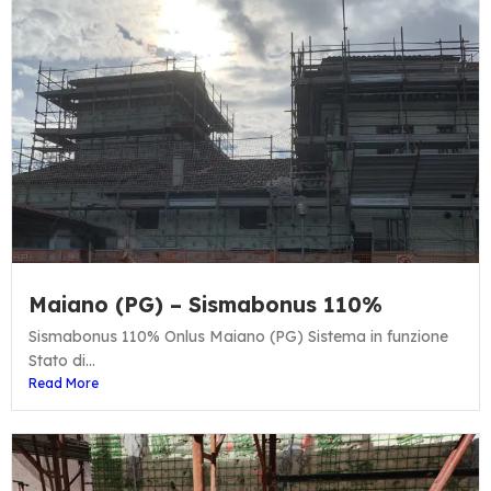
Maiano (PG) – Sismabonus 110%
Sismabonus 110% Onlus Maiano (PG) Sistema in funzione
Stato di...
Read More