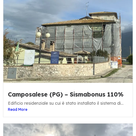
Camposalese (PG) – Sismabonus 110%
Edificio residenziale su cui è stato installato il sistema di...
Read More