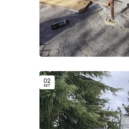
02
SET