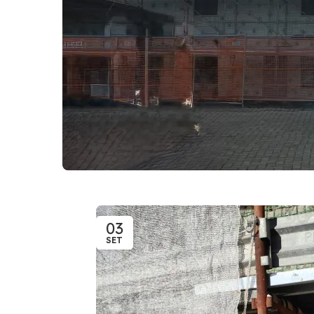
03
SET