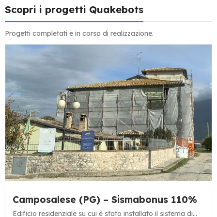
Scopri i progetti Quakebots
Progetti completati e in corso di realizzazione.
Camposalese (PG) – Sismabonus 110%
Edificio residenziale su cui è stato installato il sistema di...