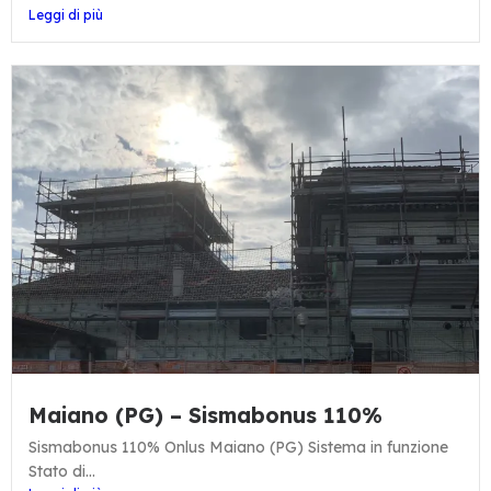
Leggi di più
Maiano (PG) – Sismabonus 110%
Sismabonus 110% Onlus Maiano (PG) Sistema in funzione
Stato di...