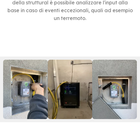
della struttural è possibile analizzare l'input alla
base in caso di eventi eccezionali, quali ad esempio
un terremoto.